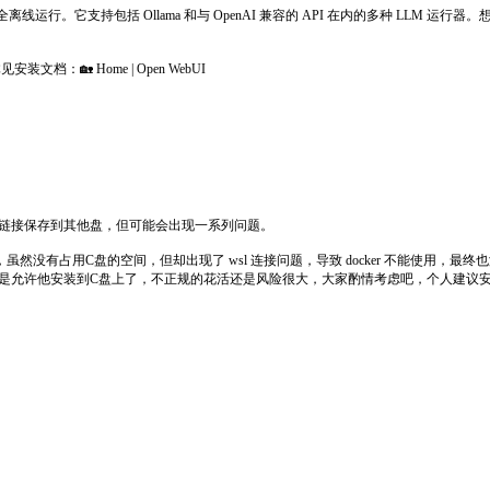
全离线运行。它支持包括 Ollama 和与 OpenAI 兼容的 API 在内的多种 LLM 运
装文档：🏡 Home | Open WebUI
软链接保存到其他盘，但可能会出现一系列问题。
没有占用C盘的空间，但却出现了 wsl 连接问题，导致 docker 不能使用，
安装或是允许他安装到C盘上了，不正规的花活还是风险很大，大家酌情考虑吧，个人建议安装在