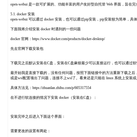
open-webui 是一款可扩展的、功能丰富的用户友好型自托管 Web 界面，旨在完
5.1. docker 安装
open-webui 可以通过 docker 安装，也可以通过pip安装，pip安装较为简单，具体见安
下面我将介绍安装 docker 时遇到的一些问题
docker 官网：https://www.docker.com/products/docker-desktop/
先去官网下载安装包
下载完之后默认安装在C盘，安装在C盘麻烦最少可以直接运行，也可以通过
最开始我是直接下载的，没有任何问题，按照下面链接中的方法重新下载之后，虽然
或是wsl配置项出了问题，连接不上wsl了。看来还是只能在 linux 系统上
具体方法见：https://zhuanlan.zhihu.com/p/605317554
在不进行软连接的情况下安装 docker（安装在C盘）：
安装完毕之后进入下面这个界面：
需要更改的设置有两处：