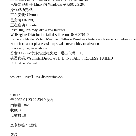
已安装 适用于 Linux 的 Windows 子系统 2.3.26。
操作成功完成。
正在安装: Ubuntu
已安装 Ubuntu。
正在启动 Ubuntu...
Installing, this may take a few minutes...
WslRegisterDistribution failed with error: 0x80370102
Please enable the Virtual Machine Platform Windows feature and ensure virtualization i
For information please visit https://aka.ms/enablevirtualization
Press any key to continue...
分发“Ubuntu”的安装过程失败，退出代码： 1。
错误代码: Wsl/InstallDistro/WSL_E_INSTALL_PROCESS_FAILED
PS C:\Users\ateve>
wsl.exe --install --no-distribution\r\n
j16116
于 2022-04-23 22:53:19 发布
阅读量1.8w
收藏 38
点赞数 10
文章标签： 运维
版权