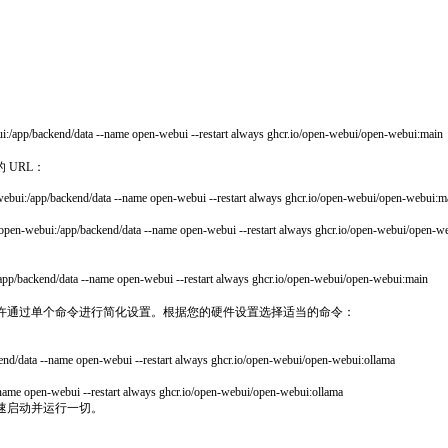
ui:/app/backend/data --name open-webui --restart always ghcr.io/open-webui/open-webui:main
 URL：
:/app/backend/data --name open-webui --restart always ghcr.io/open-webui/open-webui:m
v open-webui:/app/backend/data --name open-webui --restart always ghcr.io/open-webui/open-w
/backend/data --name open-webui --restart always ghcr.io/open-webui/open-webui:main
像，从而允许通过单个命令进行简化设置。根据您的硬件设置选择适当的命令：
kend/data --name open-webui --restart always ghcr.io/open-webui/open-webui:ollama
-name open-webui --restart always ghcr.io/open-webui/open-webui:ollama
以快速启动并运行一切。