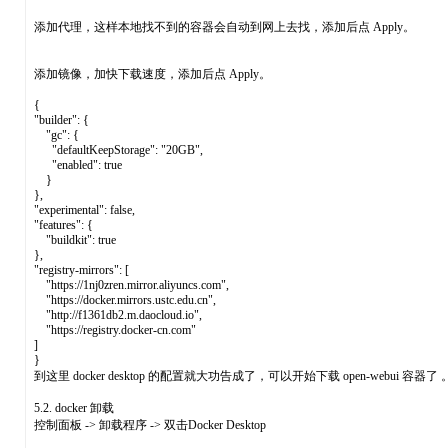
添加代理，这样本地找不到的容器会自动到网上去找，添加后点 Apply。
添加镜像，加快下载速度，添加后点 Apply。
{
"builder": {
"gc": {
"defaultKeepStorage": "20GB",
"enabled": true
}
},
"experimental": false,
"features": {
"buildkit": true
},
"registry-mirrors": [
"https://1nj0zren.mirror.aliyuncs.com",
"https://docker.mirrors.ustc.edu.cn",
"http://f1361db2.m.daocloud.io",
"https://registry.docker-cn.com"
]
}
到这里 docker desktop 的配置就大功告成了，可以开始下载 open-webui 容器了 
5.2. docker 卸载
控制面板 -> 卸载程序 -> 双击Docker Desktop